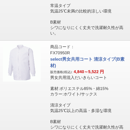
常温タイプ
気温25℃未満の比較的涼しい環境
B素材
シワになりにくく丈夫で洗濯耐久性が高
い。
商品コード：
FX70950R
select男女共用コート 清涼タイプ(B素
材)
4,840～5,522
円
販売価格(税込):
男女共用混入だいきらいコート
素材:ポリエステル85%・綿15%
カラー:ホワイト/サックス
清涼タイプ
気温25℃以上の高温・多湿な環境
B素材
シワになりにくく丈夫で洗濯耐久性が高