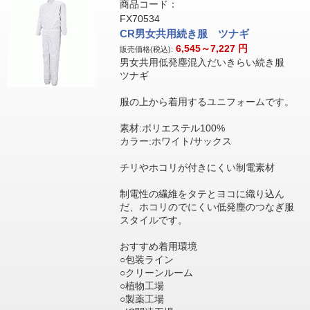
商品コード：
FX70534
CR男女共用続き服 ツナギ
6,545～7,227
円
販売価格(税込):
男女共用低発塵混入だいきらい続き服
ツナギ
服の上から着用するユニフォームです。
素材:ポリエステル100%
カラー:ホワイト/サックス
チリやホコリが付きにくい制電素材
制電性の繊維をタテとヨコに織り込ん
だ、ホコリのでにくい低発塵のつなぎ服
スタイルです。
おすすめ着用環境
○包装ライン
○クリーンルーム
○植物工場
○製薬工場