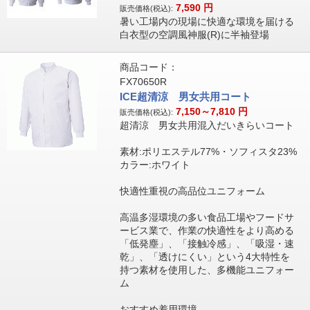
7,590
円
販売価格(税込):
暑い工場内の現場に快適な環境を届ける
白衣型の空調風神服(R)に半袖登場
商品コード：
FX70650R
ICE超清涼 男女共用コート
7,150～7,810
円
販売価格(税込):
超清涼 男女共用混入だいきらいコート
素材:ポリエステル77%・ソフィスタ23%
カラー:ホワイト
快適性重視の高品位ユニフォーム
高温多湿環境の多い食品工場やフードサ
ービス業で、作業の快適性をより高める
「低発塵」、「接触冷感」、「吸湿・速
乾」、「透けにくい」という4大特性を
持つ素材を使用した、多機能ユニフォー
ム
おすすめ着用環境