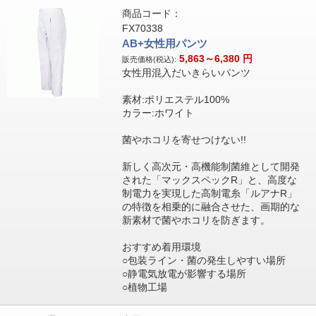
商品コード：
FX70338
AB+女性用パンツ
5,863～6,380
円
販売価格(税込):
女性用混入だいきらいパンツ
素材:ポリエステル100%
カラー:ホワイト
菌やホコリを寄せつけない!!
新しく高次元・高機能制菌維として開発
された「マックスペックR」と、高度な
制電力を実現した高制電糸「ルアナR」
の特徴を相乗的に融合させた、画期的な
新素材で菌やホコリを防ぎます。
おすすめ着用環境
○包装ライン・菌の発生しやすい場所
○静電気放電が影響する場所
○植物工場