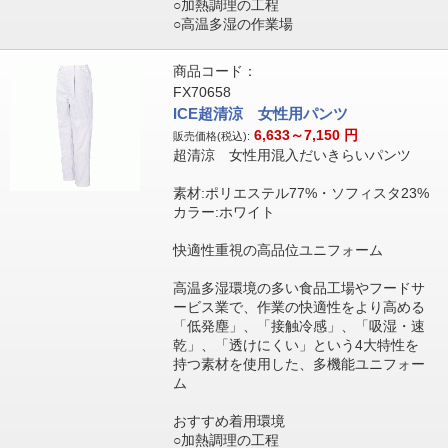
○加熱調理の工程
○高温多湿の作業場
商品コード：
FX70658
ICE超清涼 女性用パンツ
6,633～7,150
円
販売価格(税込):
超清涼 女性用混入だいきらいパンツ
素材:ポリエステル77%・ソフィスタ23%
カラー:ホワイト
快適性重視の高品位ユニフォーム
高温多湿環境の多い食品工場やフードサ
ービス業で、作業の快適性をより高める
「低発塵」、「接触冷感」、「吸湿・速
乾」、「透けにくい」という4大特性を
持つ素材を使用した、多機能ユニフォー
ム
おすすめ着用環境
○加熱調理の工程