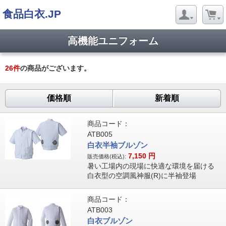
食品白衣.JP
高機能ユニフォーム
26
件
の商品がございます。
価格順
新着順
商品コード：
ATB005
白衣半袖ブルゾン
7,150
円
販売価格(税込):
暑い工場内の現場に快適な環境を届ける
白衣型の空調風神服(R)に半袖登場
商品コード：
ATB003
白衣ブルゾン