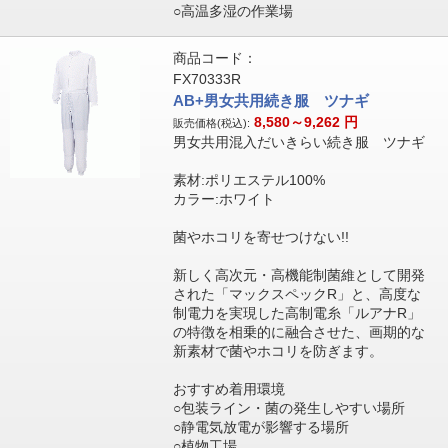
○高温多湿の作業場
商品コード：
FX70333R
AB+男女共用続き服 ツナギ
8,580～9,262
円
販売価格(税込):
男女共用混入だいきらい続き服 ツナギ
素材:ポリエステル100%
カラー:ホワイト
菌やホコリを寄せつけない!!
新しく高次元・高機能制菌維として開発
された「マックスペックR」と、高度な
制電力を実現した高制電糸「ルアナR」
の特徴を相乗的に融合させた、画期的な
新素材で菌やホコリを防ぎます。
おすすめ着用環境
○包装ライン・菌の発生しやすい場所
○静電気放電が影響する場所
○植物工場