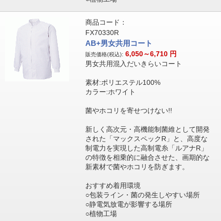
商品コード：
FX70330R
AB+男女共用コート
6,050～6,710
円
販売価格(税込):
男女共用混入だいきらいコート
素材:ポリエステル100%
カラー:ホワイト
菌やホコリを寄せつけない!!
新しく高次元・高機能制菌維として開発
された「マックスペックR」と、高度な
制電力を実現した高制電糸「ルアナR」
の特徴を相乗的に融合させた、画期的な
新素材で菌やホコリを防ぎます。
おすすめ着用環境
○包装ライン・菌の発生しやすい場所
○静電気放電が影響する場所
○植物工場