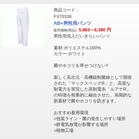
商品コード：
FX70336
AB+男性用パンツ
5,863～6,380
円
販売価格(税込):
男性用混入だいきらいパンツ
素材:ポリエステル100%
カラー:ホワイト
菌やホコリを寄せつけない!!
新しく高次元・高機能制菌維として開発
された「マックスペックR」と、高度な
制電力を実現した高制電糸「ルアナR」
の特徴を相乗的に融合させた、画期的な
新素材で菌やホコリを防ぎます。
おすすめ着用環境
○包装ライン・菌の発生しやすい場所
○静電気放電が影響する場所
○植物工場