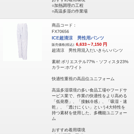
○加熱調理の工程
○高温多湿の作業場
商品コード：
FX70656
ICE超清涼 男性用パンツ
6,633～7,150
円
販売価格(税込):
超清涼 男性用混入だいきらいパンツ
素材:ポリエステル77%・ソフィスタ23%
カラー:ホワイト
快適性重視の高品位ユニフォーム
高温多湿環境の多い食品工場やフードサ
ービス業で、作業の快適性をより高める
「低発塵」、「接触冷感」、「吸湿・速
乾」、「透けにくい」という4大特性を
持つ素材を使用した、多機能ユニフォー
ム
おすすめ着用環境